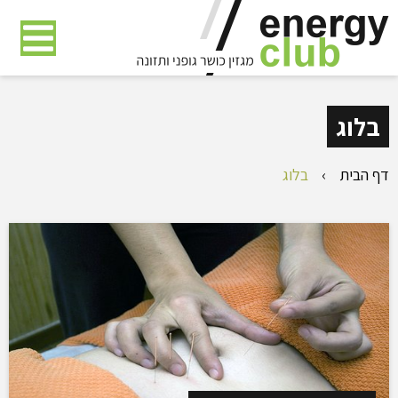
דלג
לתוכן
העמוד
בלוג
דף הבית
›
בלוג